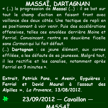
MASSAÏ, DARTAGNAN
« (...) la progression de
Massaï
(...) : il se bat sur
tout le champ d’action en faisant front avec
vaillance des deux côtés. Une tactique de repli en
se positionnant à voir venir. Puis des accélérations
offensives, telles ces envolées derrière Moine et
Ferriol. Convaincant, rentre sa deuxième ficelle
sans
Carmen
qui lui fait défaut.
(...)
Dartagnan
: ce jeune élément, aux cornes
effilées, a les défauts de sa jeunesse. Malgré tout,
il les rectifie et les canalise, notamment après
Ferriol en 9 minutes ».
Extrait, Patrick Pons, « Avenir, Eyguières :
Ferriol et David Maurel à l’assaut des
Alpilles »,
La Provence
, 13/08/2012.
23/09/2012 — Cavaillon —
MASSAÏ