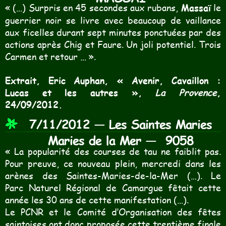
« (…) Surpris en 45 secondes aux rubans,
Massaï
le
guerrier noir se livre avec beaucoup de vaillance
aux ficelles durant sept minutes ponctuées par des
actions après Chig et Faure. Un joli potentiel. Trois
Carmen et retour … ».
Extrait, Eric Auphan, « Avenir, Cavaillon :
Lucas et les autres »,
La Provence
,
24/09/2012.
7/11/2012 — Les Saintes Maries
Maries de la Mer —
9058
« La popularité des courses de tau ne faiblit pas.
Pour preuve, ce nouveau plein, mercredi dans les
arènes des Saintes-Maries-de-la-Mer (…). Le
Parc Naturel Régional de Camargue fêtait cette
année les 30 ans de cette manifestation (…).
Le PCNR et le Comité d’Organisation des fêtes
saintoises ont donc proposée cette trentième finale