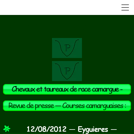
Manade Pagès Pierre
Chevaux et taureaux de race camargue -
Manade du Grand Sauvage
Revue de presse —
Courses camarguaises :
taureaux de la manade en course, année
2012.
12/08/2012 —
Eyguieres
—